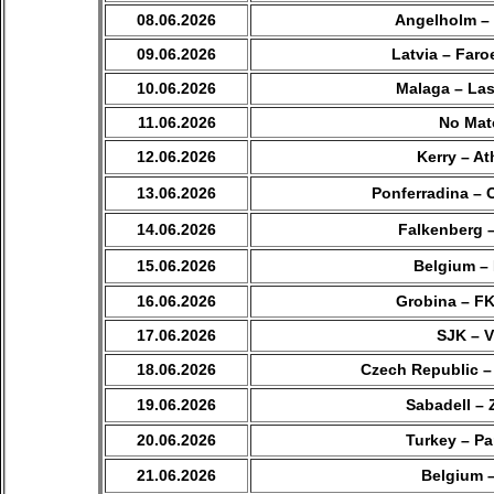
08.06.2026
Angelholm –
09.06.2026
Latvia – Faro
10.06.2026
Malaga – La
11.06.2026
No Mat
12.06.2026
Kerry – At
13.06.2026
Ponferradina – C
14.06.2026
Falkenberg 
15.06.2026
Belgium –
16.06.2026
Grobina – FK
17.06.2026
SJK – 
18.06.2026
Czech Republic –
19.06.2026
Sabadell –
20.06.2026
Turkey – P
21.06.2026
Belgium –