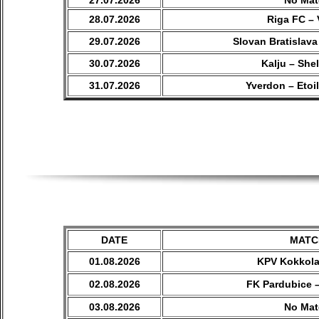
28.07.2026
Riga FC – 
29.07.2026
Slovan Bratislava
30.07.2026
Kalju – She
31.07.2026
Yverdon – Etoi
DATE
MATC
01.08.2026
KPV Kokkola
02.08.2026
FK Pardubice 
03.08.2026
No Mat