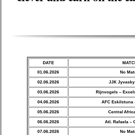
DATE
MATC
01.06.2026
No Mat
02.06.2026
JJK Jyvasky
03.06.2026
Rijnvogels – Excel
04.06.2026
AFC Eskilstuna 
05.06.2026
Central Afric
06.06.2026
Atl. Rafaela – 
07.06.2026
No Mat