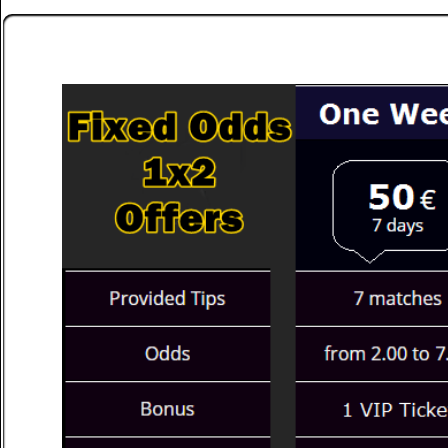
FREE TIP of the day