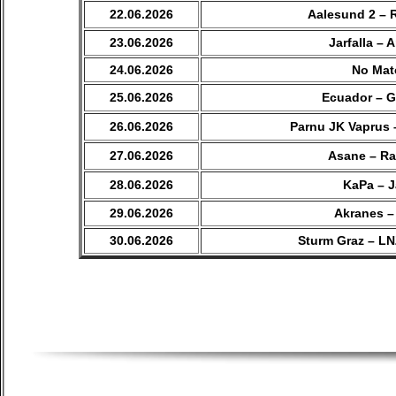
22.06.2026
Aalesund 2 – 
23.06.2026
Jarfalla – 
24.06.2026
No Mat
25.06.2026
Ecuador – 
26.06.2026
Parnu JK Vaprus 
27.06.2026
Asane – R
28.06.2026
KaPa – 
29.06.2026
Akranes –
30.06.2026
Sturm Graz – L