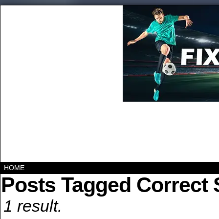
HOME
Posts Tagged Correct
1 result.