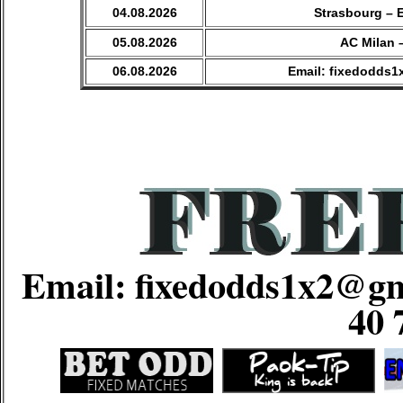
04.08.2026
Strasbourg – 
05.08.2026
AC Milan –
06.08.2026
Email: fixedodds
Email: fixedodds1
40 