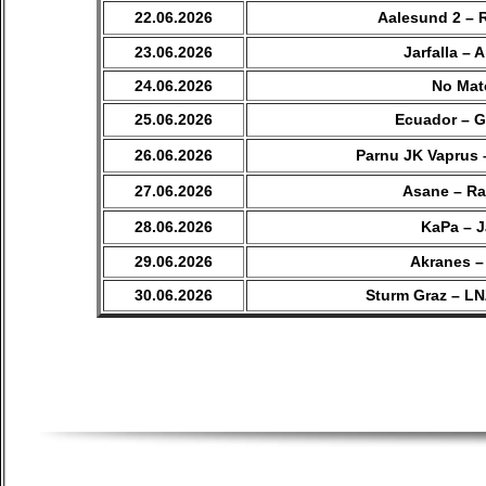
22.06.2026
Aalesund 2 – 
23.06.2026
Jarfalla – 
24.06.2026
No Mat
25.06.2026
Ecuador – 
26.06.2026
Parnu JK Vaprus 
27.06.2026
Asane – R
28.06.2026
KaPa – 
29.06.2026
Akranes –
30.06.2026
Sturm Graz – L