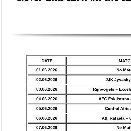
DATE
MATC
01.06.2026
No Mat
02.06.2026
JJK Jyvasky
03.06.2026
Rijnvogels – Excel
04.06.2026
AFC Eskilstuna 
05.06.2026
Central Afric
06.06.2026
Atl. Rafaela – 
07.06.2026
No Mat