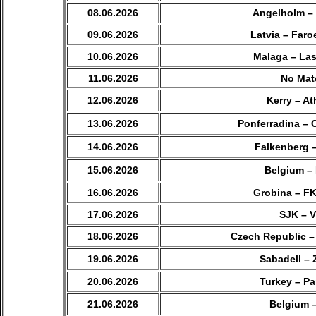
08.06.2026
Angelholm –
09.06.2026
Latvia – Faro
10.06.2026
Malaga – La
11.06.2026
No Mat
12.06.2026
Kerry – At
13.06.2026
Ponferradina – C
14.06.2026
Falkenberg 
15.06.2026
Belgium –
16.06.2026
Grobina – FK
17.06.2026
SJK – 
18.06.2026
Czech Republic –
19.06.2026
Sabadell –
20.06.2026
Turkey – P
21.06.2026
Belgium –