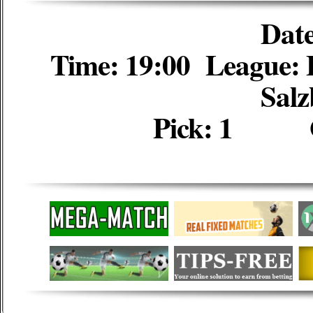
Date
Time: 19:00 League: 
Salz
Pick: 1 