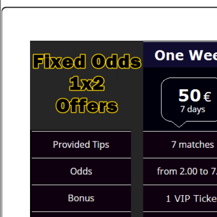
FREE TIP of the day