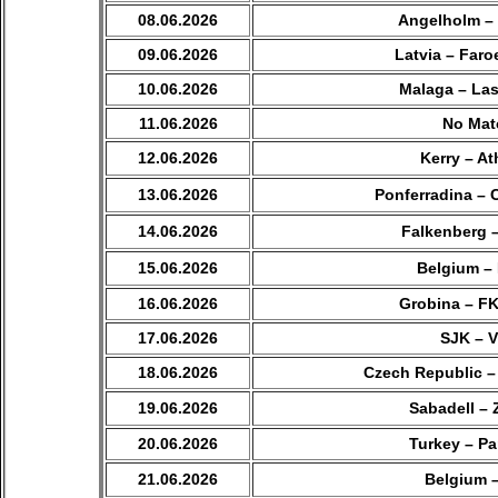
08.06.2026
Angelholm –
09.06.2026
Latvia – Faro
10.06.2026
Malaga – La
11.06.2026
No Mat
12.06.2026
Kerry – At
13.06.2026
Ponferradina – C
14.06.2026
Falkenberg 
15.06.2026
Belgium –
16.06.2026
Grobina – FK
17.06.2026
SJK – 
18.06.2026
Czech Republic –
19.06.2026
Sabadell –
20.06.2026
Turkey – P
21.06.2026
Belgium –