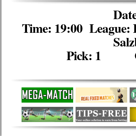
Date
Time: 19:00 League: 
Salz
Pick: 1 