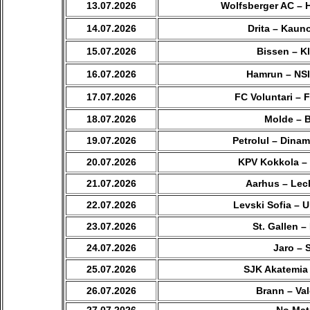
13.07.2026
Wolfsberger AC – 
14.07.2026
Drita – Kauno
15.07.2026
Bissen – K
16.07.2026
Hamrun – NSI
17.07.2026
FC Voluntari – 
18.07.2026
Molde – 
19.07.2026
Petrolul – Dina
20.07.2026
KPV Kokkola –
21.07.2026
Aarhus – Lec
22.07.2026
Levski Sofia – U
23.07.2026
St. Gallen –
24.07.2026
Jaro – 
25.07.2026
SJK Akatemia
26.07.2026
Brann – Va
27.07.2026
No Mat