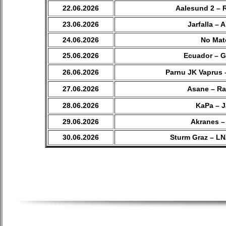
22.06.2026
Aalesund 2 – 
23.06.2026
Jarfalla – 
24.06.2026
No Mat
25.06.2026
Ecuador – 
26.06.2026
Parnu JK Vaprus 
27.06.2026
Asane – R
28.06.2026
KaPa – 
29.06.2026
Akranes –
30.06.2026
Sturm Graz – L