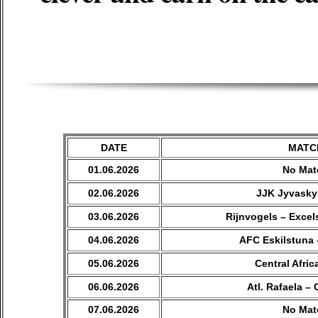
DATE
MATC
01.06.2026
No Mat
02.06.2026
JJK Jyvasky
03.06.2026
Rijnvogels – Excel
04.06.2026
AFC Eskilstuna 
05.06.2026
Central Afric
06.06.2026
Atl. Rafaela – 
07.06.2026
No Mat