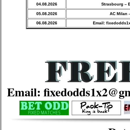
04.08.2026
Strasbourg – 
05.08.2026
AC Milan –
06.08.2026
Email: fixedodds
Email: fixedodds1