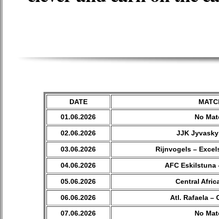
DATE
MATC
01.06.2026
No Mat
02.06.2026
JJK Jyvasky
03.06.2026
Rijnvogels – Excel
04.06.2026
AFC Eskilstuna 
05.06.2026
Central Afric
06.06.2026
Atl. Rafaela – 
07.06.2026
No Mat