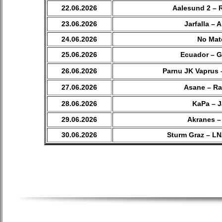
22.06.2026
Aalesund 2 – 
23.06.2026
Jarfalla – 
24.06.2026
No Mat
25.06.2026
Ecuador – 
26.06.2026
Parnu JK Vaprus 
27.06.2026
Asane – R
28.06.2026
KaPa – 
29.06.2026
Akranes –
30.06.2026
Sturm Graz – L