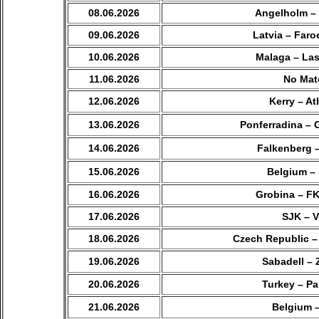
08.06.2026
Angelholm –
09.06.2026
Latvia – Faro
10.06.2026
Malaga – La
11.06.2026
No Mat
12.06.2026
Kerry – At
13.06.2026
Ponferradina – C
14.06.2026
Falkenberg 
15.06.2026
Belgium –
16.06.2026
Grobina – FK
17.06.2026
SJK – 
18.06.2026
Czech Republic –
19.06.2026
Sabadell –
20.06.2026
Turkey – P
21.06.2026
Belgium –