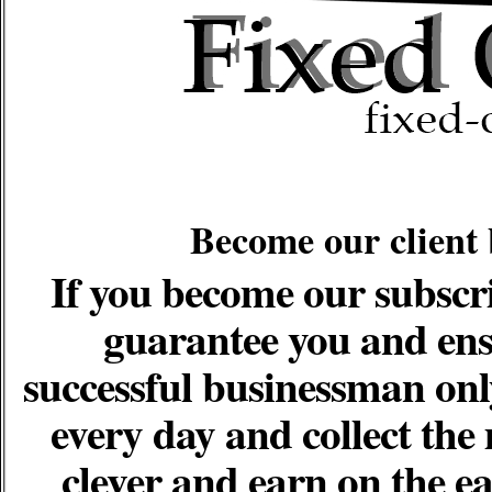
Become our client 
If you become our subscri
guarantee you and ens
successful businessman on
every day and collect the
clever and earn on the e