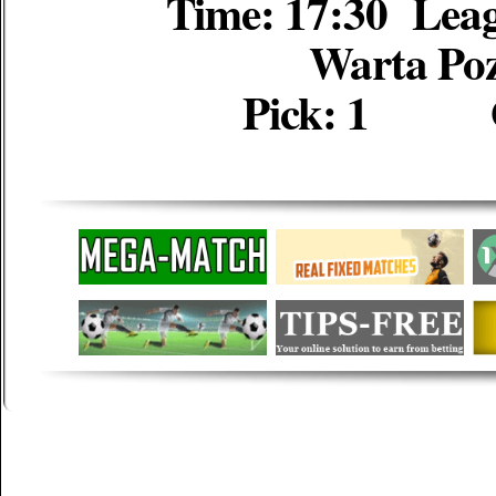
Time: 17:30 Lea
Warta Poz
Pick: 1 