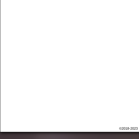
©2018-2023