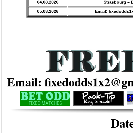
04.08.2026
Strasbourg – 
05.08.2026
Email: fixedodds
Email: fixedodds1
Date