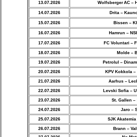
13.07.2026
Wolfsberger AC – 
14.07.2026
Drita – Kauno
15.07.2026
Bissen – K
16.07.2026
Hamrun – NSI
17.07.2026
FC Voluntari – 
18.07.2026
Molde – 
19.07.2026
Petrolul – Dina
20.07.2026
KPV Kokkola –
21.07.2026
Aarhus – Lec
22.07.2026
Levski Sofia – U
23.07.2026
St. Gallen –
24.07.2026
Jaro – 
25.07.2026
SJK Akatemia
26.07.2026
Brann – Va
27.07.2026
No Mat