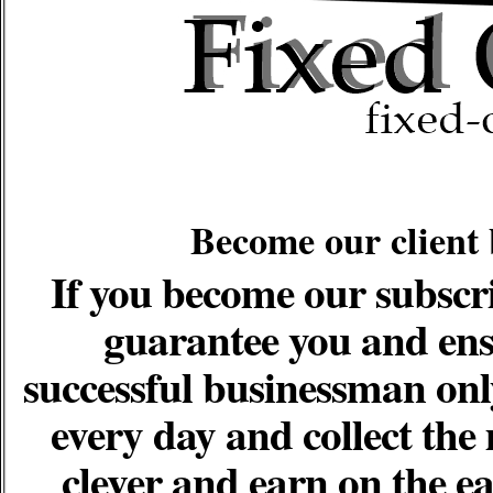
Become our client 
If you become our subscri
guarantee you and ens
successful businessman on
every day and collect the
clever and earn on the e