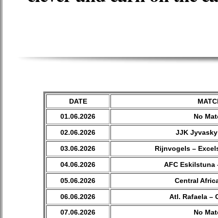
DATE
MATC
01.06.2026
No Mat
02.06.2026
JJK Jyvasky
03.06.2026
Rijnvogels – Excel
04.06.2026
AFC Eskilstuna 
05.06.2026
Central Afric
06.06.2026
Atl. Rafaela – 
07.06.2026
No Mat