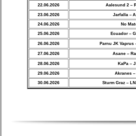
22.06.2026
Aalesund 2 – 
23.06.2026
Jarfalla – 
24.06.2026
No Mat
25.06.2026
Ecuador – 
26.06.2026
Parnu JK Vaprus 
27.06.2026
Asane – R
28.06.2026
KaPa – 
29.06.2026
Akranes –
30.06.2026
Sturm Graz – L