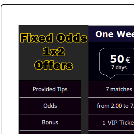
FREE TIP of the day