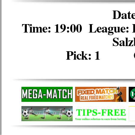
Date
Time: 19:00 League: 
Salz
Pick: 1 