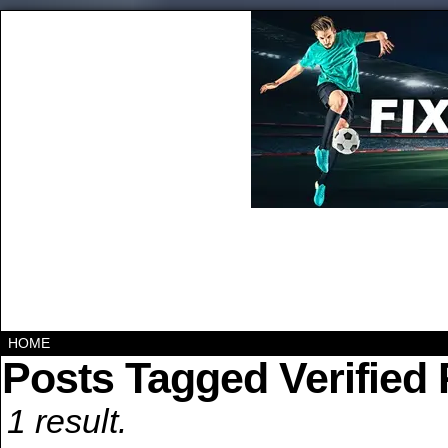
HOME
Posts Tagged Verified
1 result.