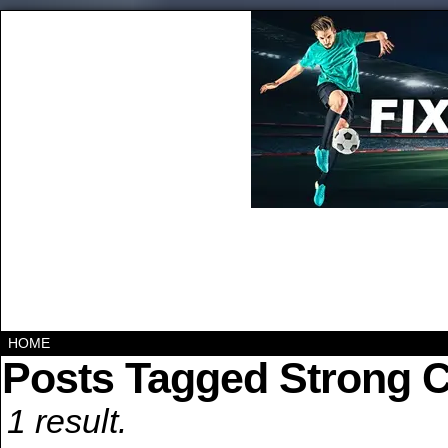
HOME
Posts Tagged Strong C
1 result.