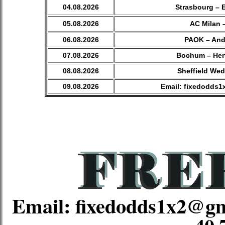
04.08.2026
Strasbourg – 
05.08.2026
AC Milan –
06.08.2026
PAOK – And
07.08.2026
Bochum – Hert
08.08.2026
Sheffield Wed
09.08.2026
Email: fixedodds
Email: fixedodds1