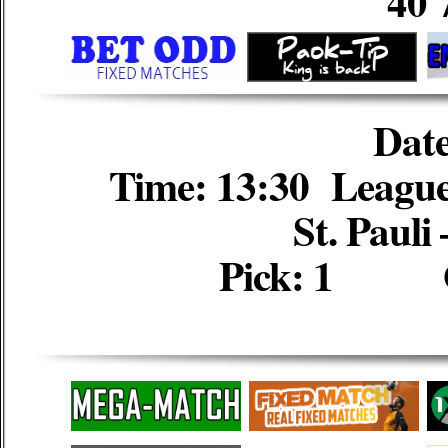
40 
Date
Time: 13:30 Leagu
St. Pauli
Pick: 1 