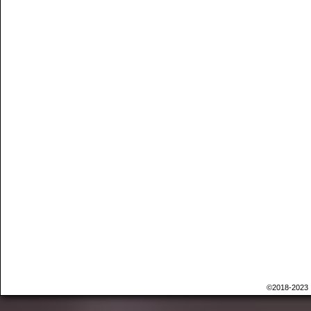
©2018-2023