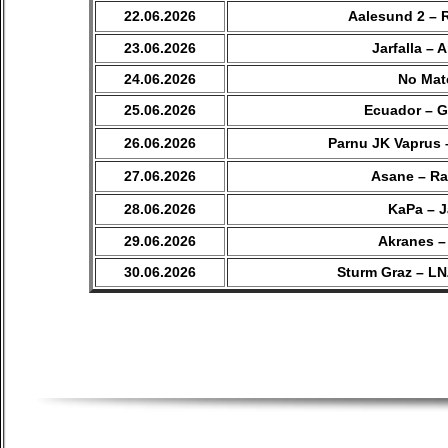
22.06.2026
Aalesund 2 – 
23.06.2026
Jarfalla – 
24.06.2026
No Mat
25.06.2026
Ecuador – 
26.06.2026
Parnu JK Vaprus 
27.06.2026
Asane – R
28.06.2026
KaPa – 
29.06.2026
Akranes –
30.06.2026
Sturm Graz – L