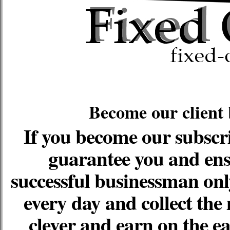
Become our client 
If you become our subscri
guarantee you and ens
successful businessman on
every day and collect the
clever and earn on the e