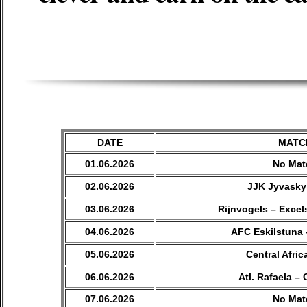
DATE
MATC
01.06.2026
No Mat
02.06.2026
JJK Jyvasky
03.06.2026
Rijnvogels – Excel
04.06.2026
AFC Eskilstuna 
05.06.2026
Central Afric
06.06.2026
Atl. Rafaela – 
07.06.2026
No Mat