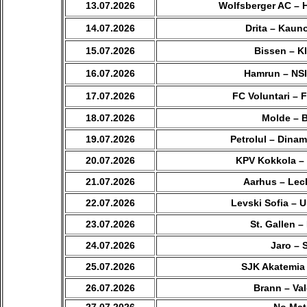
13.07.2026
Wolfsberger AC – 
14.07.2026
Drita – Kauno
15.07.2026
Bissen – K
16.07.2026
Hamrun – NSI
17.07.2026
FC Voluntari – 
18.07.2026
Molde – 
19.07.2026
Petrolul – Dina
20.07.2026
KPV Kokkola –
21.07.2026
Aarhus – Lec
22.07.2026
Levski Sofia – U
23.07.2026
St. Gallen –
24.07.2026
Jaro – 
25.07.2026
SJK Akatemia
26.07.2026
Brann – Va
27.07.2026
No Mat