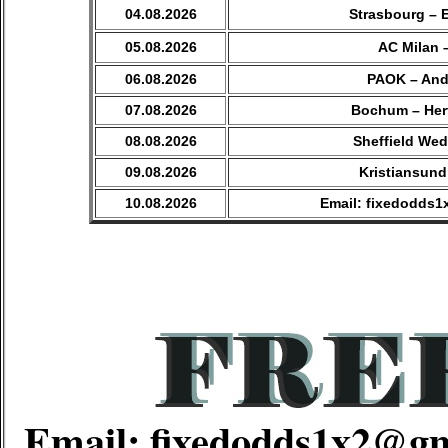
04.08.2026
Strasbourg – 
05.08.2026
AC Milan –
06.08.2026
PAOK – And
07.08.2026
Bochum – Hert
08.08.2026
Sheffield Wed
09.08.2026
Kristiansund
10.08.2026
Email: fixedodds
Email: fixedodds1