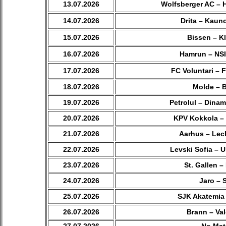
13.07.2026
Wolfsberger AC – 
14.07.2026
Drita – Kauno
15.07.2026
Bissen – K
16.07.2026
Hamrun – NSI
17.07.2026
FC Voluntari – 
18.07.2026
Molde – 
19.07.2026
Petrolul – Dina
20.07.2026
KPV Kokkola –
21.07.2026
Aarhus – Lec
22.07.2026
Levski Sofia – U
23.07.2026
St. Gallen –
24.07.2026
Jaro – 
25.07.2026
SJK Akatemia
26.07.2026
Brann – Va
27.07.2026
No Mat