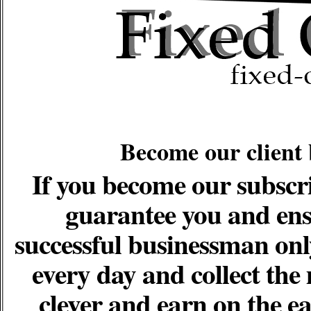
Become our client 
If you become our subscri
guarantee you and ens
successful businessman on
every day and collect the
clever and earn on the e