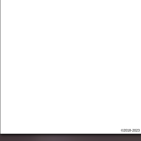
©2018-2023