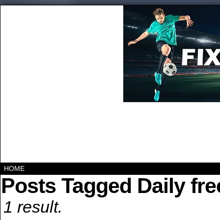
HOME
Posts Tagged Daily fre
1 result.