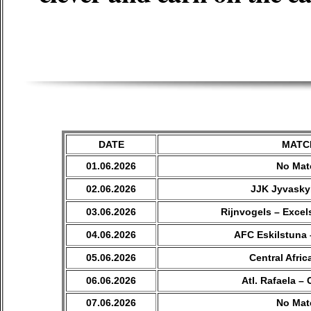
DATE
MATC
01.06.2026
No Mat
02.06.2026
JJK Jyvasky
03.06.2026
Rijnvogels – Excel
04.06.2026
AFC Eskilstuna 
05.06.2026
Central Afric
06.06.2026
Atl. Rafaela – 
07.06.2026
No Mat