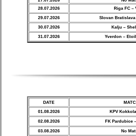
28.07.2026
Riga FC – 
29.07.2026
Slovan Bratislava
30.07.2026
Kalju – She
31.07.2026
Yverdon – Etoi
DATE
MATC
01.08.2026
KPV Kokkola
02.08.2026
FK Pardubice 
03.08.2026
No Mat