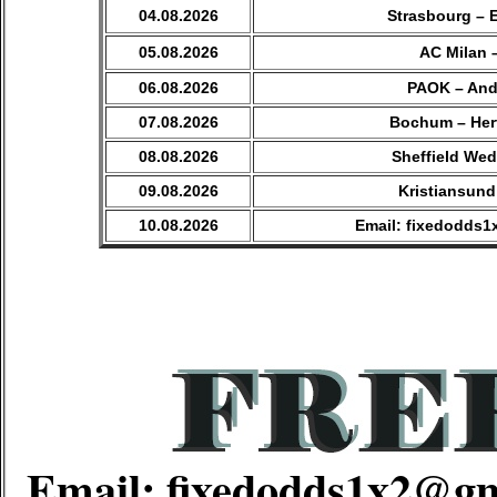
04.08.2026
Strasbourg – 
05.08.2026
AC Milan –
06.08.2026
PAOK – And
07.08.2026
Bochum – Hert
08.08.2026
Sheffield Wed
09.08.2026
Kristiansund
10.08.2026
Email: fixedodds
Email: fixedodds1