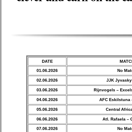
DATE
MATC
01.06.2026
No Mat
02.06.2026
JJK Jyvasky
03.06.2026
Rijnvogels – Excel
04.06.2026
AFC Eskilstuna 
05.06.2026
Central Afric
06.06.2026
Atl. Rafaela – 
07.06.2026
No Mat