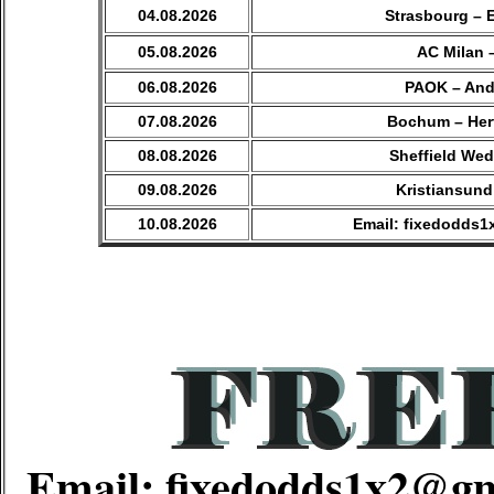
04.08.2026
Strasbourg – 
05.08.2026
AC Milan –
06.08.2026
PAOK – And
07.08.2026
Bochum – Hert
08.08.2026
Sheffield Wed
09.08.2026
Kristiansund
10.08.2026
Email: fixedodds
Email: fixedodds1