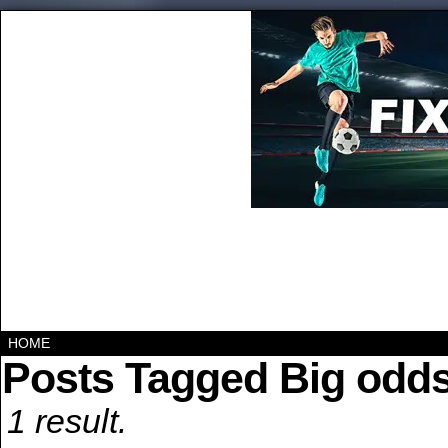
HOME
Posts Tagged Big odd
1 result.