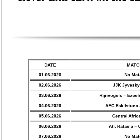
DATE
MATC
01.06.2026
No Mat
02.06.2026
JJK Jyvasky
03.06.2026
Rijnvogels – Excel
04.06.2026
AFC Eskilstuna 
05.06.2026
Central Afric
06.06.2026
Atl. Rafaela – 
07.06.2026
No Mat