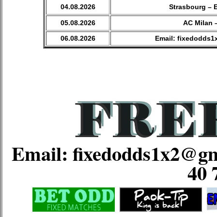
04.08.2026
Strasbourg – 
05.08.2026
AC Milan –
06.08.2026
Email: fixedodds
Email: fixedodds1
40 