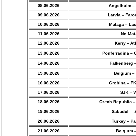
08.06.2026
Angelholm –
09.06.2026
Latvia – Faro
10.06.2026
Malaga – La
11.06.2026
No Mat
12.06.2026
Kerry – At
13.06.2026
Ponferradina – C
14.06.2026
Falkenberg 
15.06.2026
Belgium –
16.06.2026
Grobina – FK
17.06.2026
SJK – 
18.06.2026
Czech Republic –
19.06.2026
Sabadell –
20.06.2026
Turkey – P
21.06.2026
Belgium –