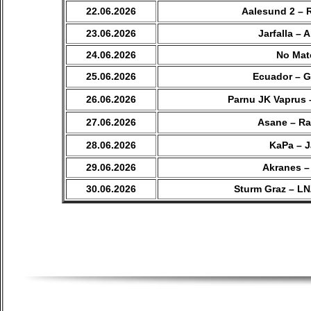
22.06.2026
Aalesund 2 – 
23.06.2026
Jarfalla – 
24.06.2026
No Mat
25.06.2026
Ecuador – 
26.06.2026
Parnu JK Vaprus 
27.06.2026
Asane – R
28.06.2026
KaPa – 
29.06.2026
Akranes –
30.06.2026
Sturm Graz – L