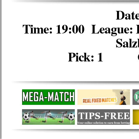
Date
Time: 19:00 League: 
Salz
Pick: 1 