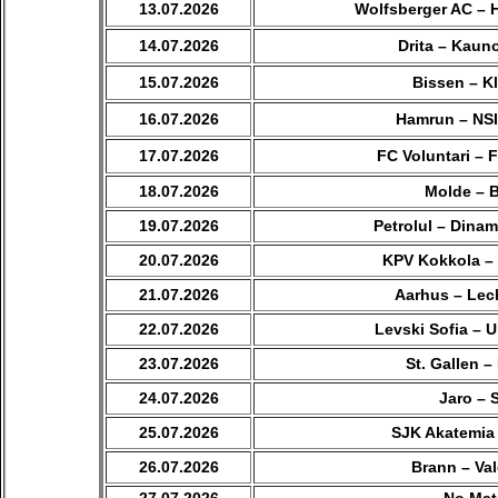
13.07.2026
Wolfsberger AC – 
14.07.2026
Drita – Kauno
15.07.2026
Bissen – K
16.07.2026
Hamrun – NSI
17.07.2026
FC Voluntari – 
18.07.2026
Molde – 
19.07.2026
Petrolul – Dina
20.07.2026
KPV Kokkola –
21.07.2026
Aarhus – Lec
22.07.2026
Levski Sofia – U
23.07.2026
St. Gallen –
24.07.2026
Jaro – 
25.07.2026
SJK Akatemia
26.07.2026
Brann – Va
27.07.2026
No Mat