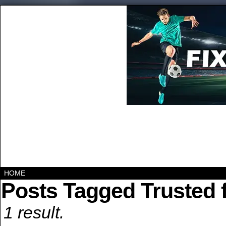
HOME
Posts Tagged Trusted 
1 result.