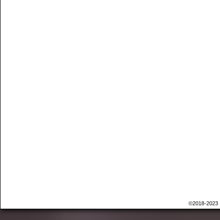
©2018-2023