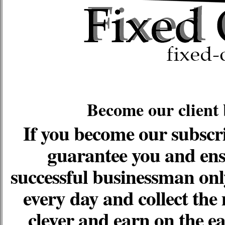
Become our client 
If you become our subscri
guarantee you and ens
successful businessman on
every day and collect the
clever and earn on the e