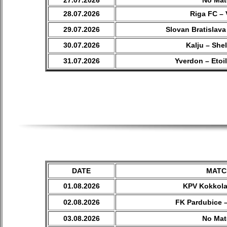
28.07.2026
Riga FC – 
29.07.2026
Slovan Bratislava
30.07.2026
Kalju – She
31.07.2026
Yverdon – Etoi
DATE
MATC
01.08.2026
KPV Kokkola
02.08.2026
FK Pardubice 
03.08.2026
No Mat