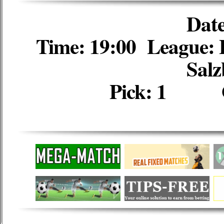
Date
Time: 19:00 League: 
Salz
Pick: 1 