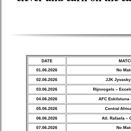
DATE
MATC
01.06.2026
No Mat
02.06.2026
JJK Jyvasky
03.06.2026
Rijnvogels – Excel
04.06.2026
AFC Eskilstuna 
05.06.2026
Central Afric
06.06.2026
Atl. Rafaela – 
07.06.2026
No Mat