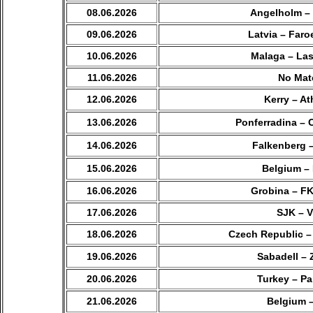
08.06.2026
Angelholm –
09.06.2026
Latvia – Faro
10.06.2026
Malaga – La
11.06.2026
No Mat
12.06.2026
Kerry – At
13.06.2026
Ponferradina – C
14.06.2026
Falkenberg 
15.06.2026
Belgium –
16.06.2026
Grobina – FK
17.06.2026
SJK – 
18.06.2026
Czech Republic –
19.06.2026
Sabadell –
20.06.2026
Turkey – P
21.06.2026
Belgium –