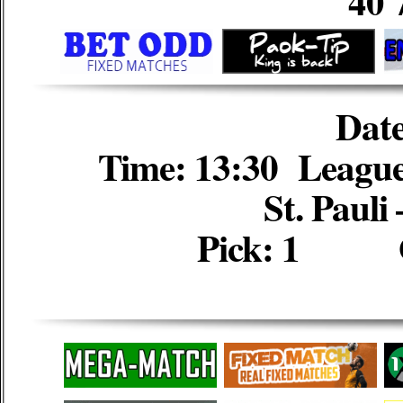
40 
Date
Time: 13:30 Leagu
St. Pauli
Pick: 1 