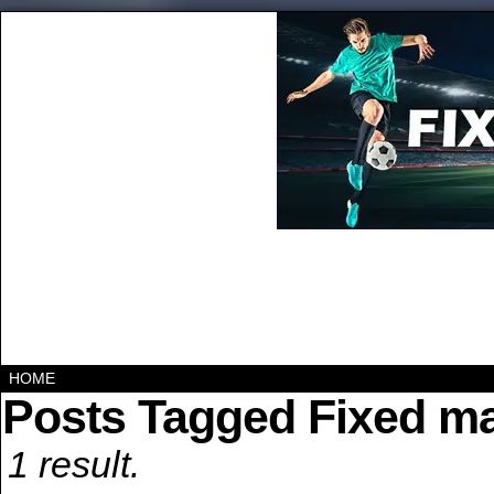
HOME
Posts Tagged Fixed ma
1 result.