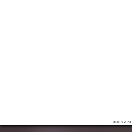
©2018-2023