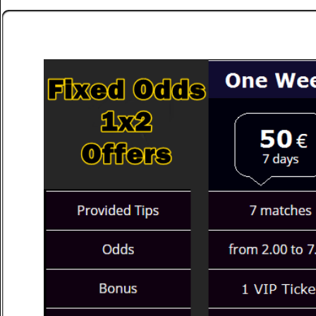
FREE TIP of the day