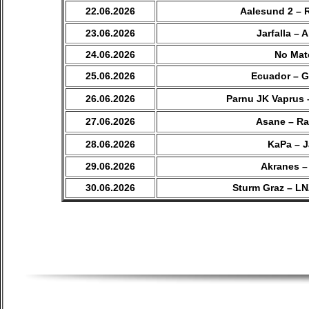
22.06.2026
Aalesund 2 – 
23.06.2026
Jarfalla – 
24.06.2026
No Mat
25.06.2026
Ecuador – 
26.06.2026
Parnu JK Vaprus 
27.06.2026
Asane – R
28.06.2026
KaPa – 
29.06.2026
Akranes –
30.06.2026
Sturm Graz – L