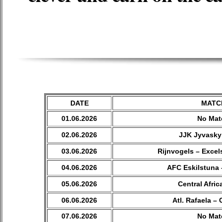
DATE
MATC
01.06.2026
No Mat
02.06.2026
JJK Jyvasky
03.06.2026
Rijnvogels – Excel
04.06.2026
AFC Eskilstuna 
05.06.2026
Central Afric
06.06.2026
Atl. Rafaela – 
07.06.2026
No Mat