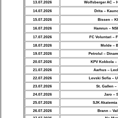
13.07.2026
Wolfsberger AC – 
14.07.2026
Drita – Kauno
15.07.2026
Bissen – K
16.07.2026
Hamrun – NSI
17.07.2026
FC Voluntari – 
18.07.2026
Molde – 
19.07.2026
Petrolul – Dina
20.07.2026
KPV Kokkola –
21.07.2026
Aarhus – Lec
22.07.2026
Levski Sofia – U
23.07.2026
St. Gallen –
24.07.2026
Jaro – 
25.07.2026
SJK Akatemia
26.07.2026
Brann – Va
27.07.2026
No Mat