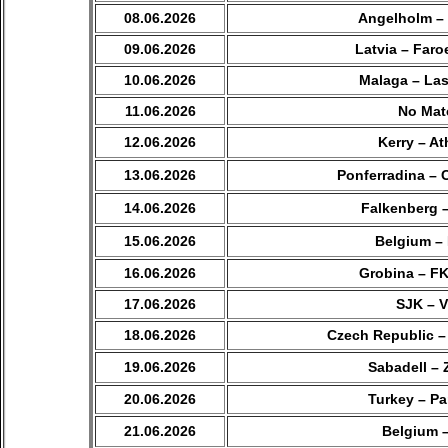
08.06.2026
Angelholm –
09.06.2026
Latvia – Faro
10.06.2026
Malaga – La
11.06.2026
No Mat
12.06.2026
Kerry – At
13.06.2026
Ponferradina – C
14.06.2026
Falkenberg 
15.06.2026
Belgium –
16.06.2026
Grobina – FK
17.06.2026
SJK – 
18.06.2026
Czech Republic –
19.06.2026
Sabadell –
20.06.2026
Turkey – P
21.06.2026
Belgium –