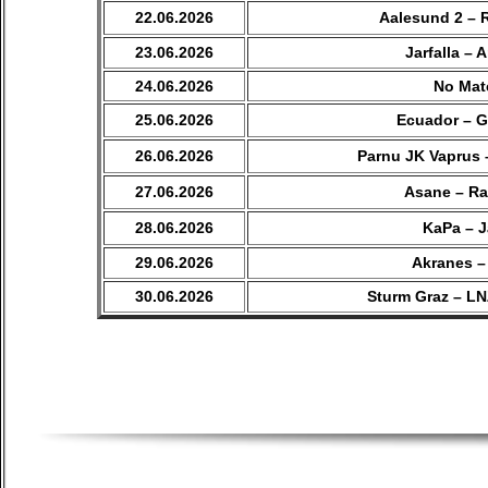
22.06.2026
Aalesund 2 – 
23.06.2026
Jarfalla – 
24.06.2026
No Mat
25.06.2026
Ecuador – 
26.06.2026
Parnu JK Vaprus 
27.06.2026
Asane – R
28.06.2026
KaPa – 
29.06.2026
Akranes –
30.06.2026
Sturm Graz – L