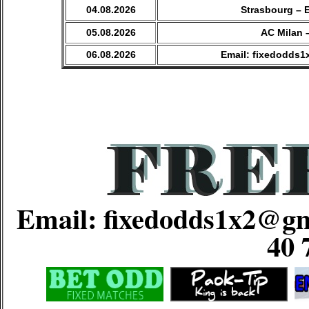
04.08.2026
Strasbourg – 
05.08.2026
AC Milan –
06.08.2026
Email: fixedodds
Email: fixedodds1
40 