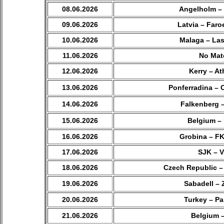
08.06.2026
Angelholm –
09.06.2026
Latvia – Faro
10.06.2026
Malaga – La
11.06.2026
No Mat
12.06.2026
Kerry – At
13.06.2026
Ponferradina – C
14.06.2026
Falkenberg 
15.06.2026
Belgium –
16.06.2026
Grobina – FK
17.06.2026
SJK – 
18.06.2026
Czech Republic –
19.06.2026
Sabadell –
20.06.2026
Turkey – P
21.06.2026
Belgium –