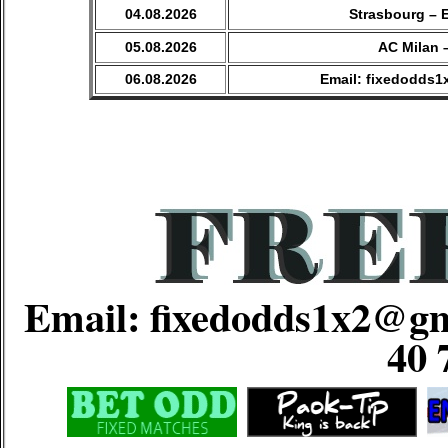
04.08.2026
Strasbourg – 
05.08.2026
AC Milan –
06.08.2026
Email: fixedodds
Email: fixedodds1
40 