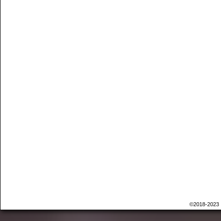
©2018-2023