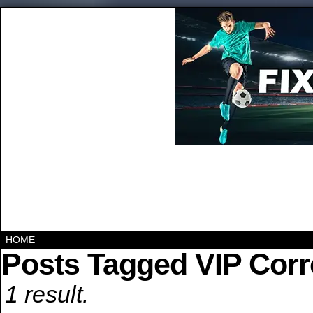
HOME
Posts Tagged VIP Corre
1 result.