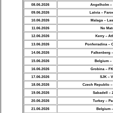
08.06.2026
Angelholm –
09.06.2026
Latvia – Faro
10.06.2026
Malaga – La
11.06.2026
No Mat
12.06.2026
Kerry – At
13.06.2026
Ponferradina – C
14.06.2026
Falkenberg 
15.06.2026
Belgium –
16.06.2026
Grobina – FK
17.06.2026
SJK – 
18.06.2026
Czech Republic –
19.06.2026
Sabadell –
20.06.2026
Turkey – P
21.06.2026
Belgium –