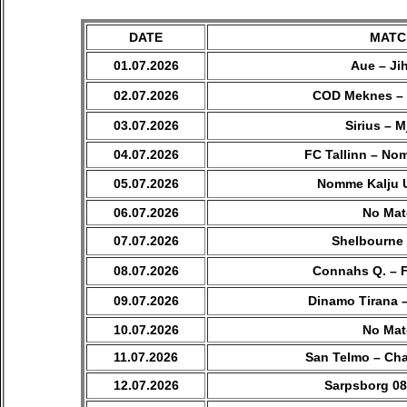
DATE
MATC
01.07.2026
Aue – Ji
02.07.2026
COD Meknes – 
03.07.2026
Sirius – M
04.07.2026
FC Tallinn – No
05.07.2026
Nomme Kalju U
06.07.2026
No Mat
07.07.2026
Shelbourne 
08.07.2026
Connahs Q. – F
09.07.2026
Dinamo Tirana 
10.07.2026
No Mat
11.07.2026
San Telmo – Cha
12.07.2026
Sarpsborg 08