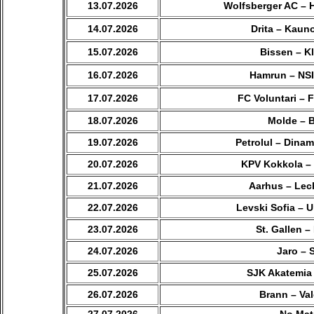
13.07.2026
Wolfsberger AC – 
14.07.2026
Drita – Kauno
15.07.2026
Bissen – K
16.07.2026
Hamrun – NSI
17.07.2026
FC Voluntari – 
18.07.2026
Molde – 
19.07.2026
Petrolul – Dina
20.07.2026
KPV Kokkola –
21.07.2026
Aarhus – Lec
22.07.2026
Levski Sofia – U
23.07.2026
St. Gallen –
24.07.2026
Jaro – 
25.07.2026
SJK Akatemia
26.07.2026
Brann – Va
27.07.2026
No Mat