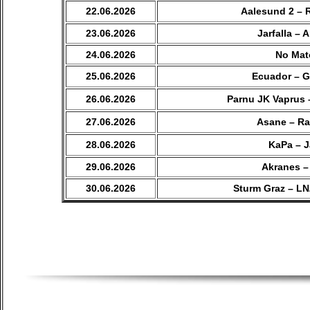
22.06.2026
Aalesund 2 – 
23.06.2026
Jarfalla – 
24.06.2026
No Mat
25.06.2026
Ecuador – 
26.06.2026
Parnu JK Vaprus 
27.06.2026
Asane – R
28.06.2026
KaPa – 
29.06.2026
Akranes –
30.06.2026
Sturm Graz – L