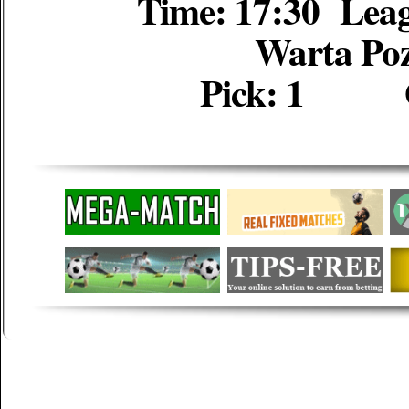
Time: 17:30 Lea
Warta Poz
Pick: 1 