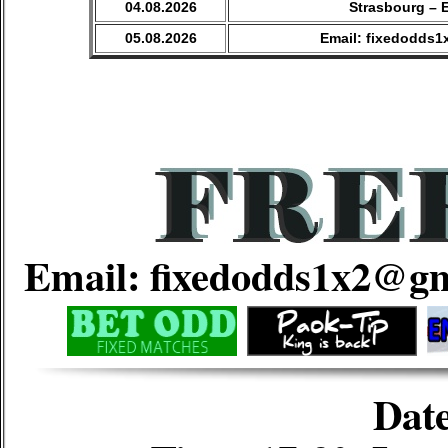
04.08.2026
Strasbourg – 
05.08.2026
Email: fixedodds
Email: fixedodds1
Date