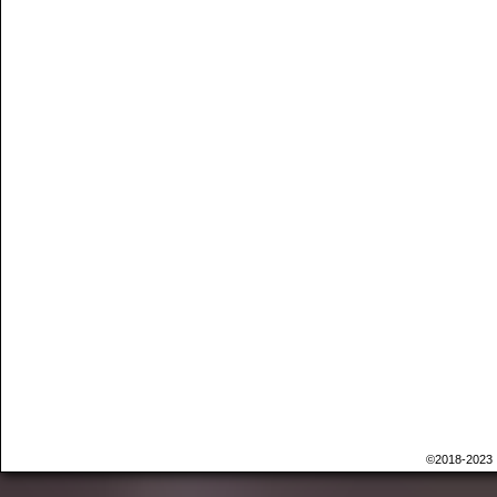
©2018-2023