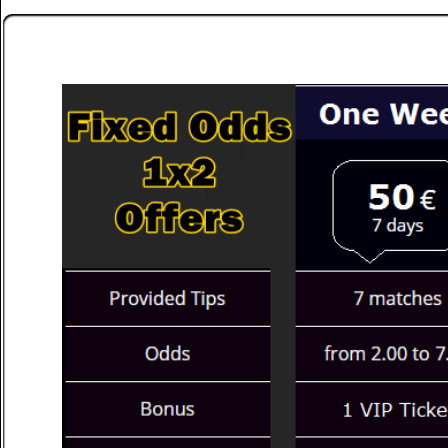
FREE TIP of the day