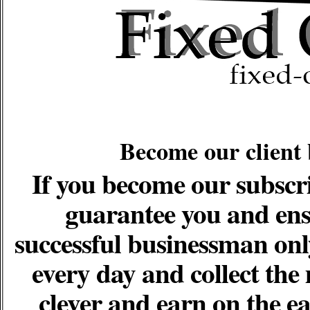
Become our client 
If you become our subscri
guarantee you and ens
successful businessman on
every day and collect the
clever and earn on the e