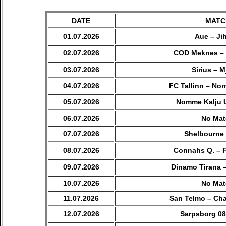
DATE
MATC
01.07.2026
Aue – Ji
02.07.2026
COD Meknes – 
03.07.2026
Sirius – M
04.07.2026
FC Tallinn – No
05.07.2026
Nomme Kalju U
06.07.2026
No Mat
07.07.2026
Shelbourne 
08.07.2026
Connahs Q. – F
09.07.2026
Dinamo Tirana 
10.07.2026
No Mat
11.07.2026
San Telmo – Cha
12.07.2026
Sarpsborg 08