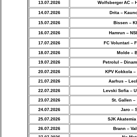
13.07.2026
Wolfsberger AC – 
14.07.2026
Drita – Kauno
15.07.2026
Bissen – K
16.07.2026
Hamrun – NSI
17.07.2026
FC Voluntari – 
18.07.2026
Molde – 
19.07.2026
Petrolul – Dina
20.07.2026
KPV Kokkola –
21.07.2026
Aarhus – Lec
22.07.2026
Levski Sofia – U
23.07.2026
St. Gallen –
24.07.2026
Jaro – 
25.07.2026
SJK Akatemia
26.07.2026
Brann – Va
27.07.2026
No Mat