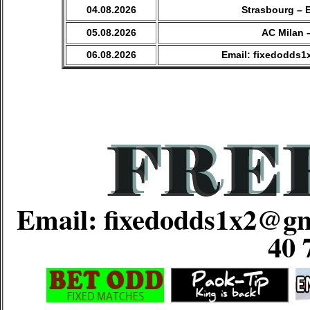
04.08.2026
Strasbourg – 
05.08.2026
AC Milan –
06.08.2026
Email: fixedodds
Email: fixedodds1
40 