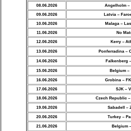
08.06.2026
Angelholm –
09.06.2026
Latvia – Faro
10.06.2026
Malaga – La
11.06.2026
No Mat
12.06.2026
Kerry – At
13.06.2026
Ponferradina – C
14.06.2026
Falkenberg 
15.06.2026
Belgium –
16.06.2026
Grobina – FK
17.06.2026
SJK – 
18.06.2026
Czech Republic –
19.06.2026
Sabadell –
20.06.2026
Turkey – P
21.06.2026
Belgium –