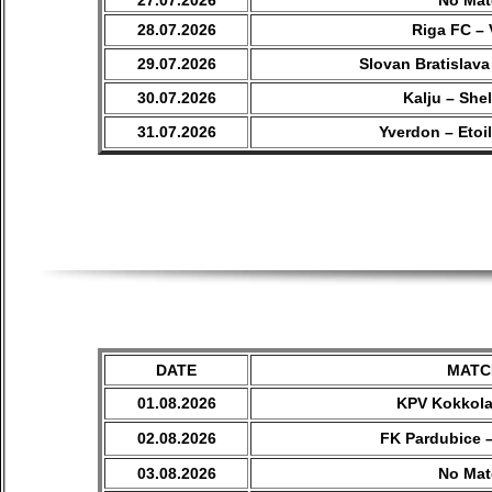
28.07.2026
Riga FC – 
29.07.2026
Slovan Bratislava
30.07.2026
Kalju – She
31.07.2026
Yverdon – Etoi
DATE
MATC
01.08.2026
KPV Kokkola
02.08.2026
FK Pardubice 
03.08.2026
No Mat