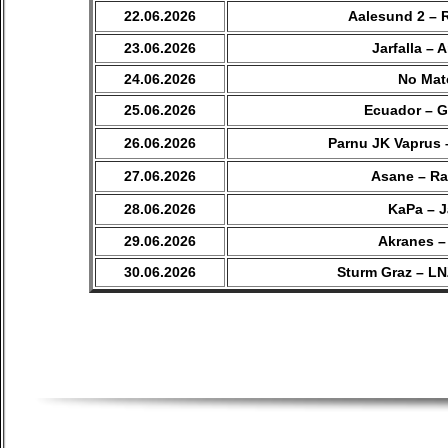
22.06.2026
Aalesund 2 – 
23.06.2026
Jarfalla – 
24.06.2026
No Mat
25.06.2026
Ecuador – 
26.06.2026
Parnu JK Vaprus 
27.06.2026
Asane – R
28.06.2026
KaPa – 
29.06.2026
Akranes –
30.06.2026
Sturm Graz – L