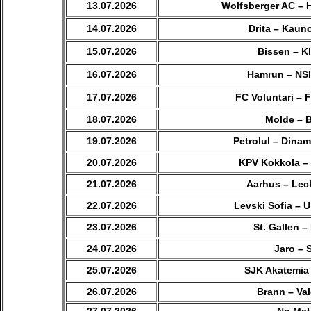
13.07.2026
Wolfsberger AC – 
14.07.2026
Drita – Kauno
15.07.2026
Bissen – K
16.07.2026
Hamrun – NSI
17.07.2026
FC Voluntari – 
18.07.2026
Molde – 
19.07.2026
Petrolul – Dina
20.07.2026
KPV Kokkola –
21.07.2026
Aarhus – Lec
22.07.2026
Levski Sofia – U
23.07.2026
St. Gallen –
24.07.2026
Jaro – 
25.07.2026
SJK Akatemia
26.07.2026
Brann – Va
27.07.2026
No Mat