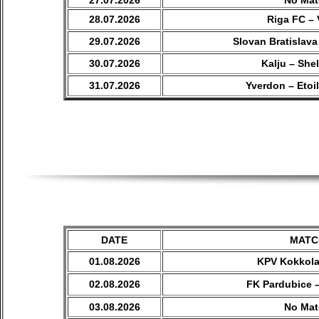
28.07.2026
Riga FC – 
29.07.2026
Slovan Bratislava
30.07.2026
Kalju – She
31.07.2026
Yverdon – Etoi
DATE
MATC
01.08.2026
KPV Kokkola
02.08.2026
FK Pardubice 
03.08.2026
No Mat