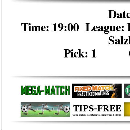
Date
Time: 19:00 League: 
Salz
Pick: 1 