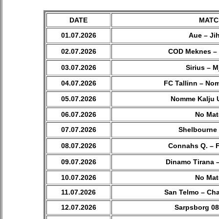
DATE
MATC
01.07.2026
Aue – Ji
02.07.2026
COD Meknes – 
03.07.2026
Sirius – M
04.07.2026
FC Tallinn – No
05.07.2026
Nomme Kalju U
06.07.2026
No Mat
07.07.2026
Shelbourne 
08.07.2026
Connahs Q. – F
09.07.2026
Dinamo Tirana 
10.07.2026
No Mat
11.07.2026
San Telmo – Cha
12.07.2026
Sarpsborg 08