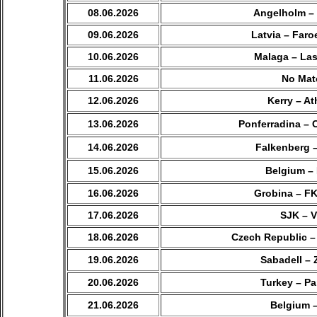
08.06.2026
Angelholm –
09.06.2026
Latvia – Faro
10.06.2026
Malaga – La
11.06.2026
No Mat
12.06.2026
Kerry – At
13.06.2026
Ponferradina – C
14.06.2026
Falkenberg 
15.06.2026
Belgium –
16.06.2026
Grobina – FK
17.06.2026
SJK – 
18.06.2026
Czech Republic –
19.06.2026
Sabadell –
20.06.2026
Turkey – P
21.06.2026
Belgium –