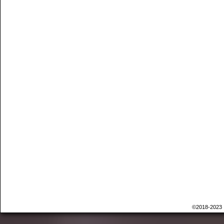
©2018-2023