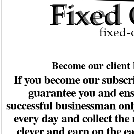
Become our client 
If you become our subscri
guarantee you and ens
successful businessman on
every day and collect the
clever and earn on the e