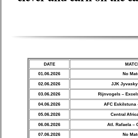
DATE
MATC
01.06.2026
No Mat
02.06.2026
JJK Jyvasky
03.06.2026
Rijnvogels – Excel
04.06.2026
AFC Eskilstuna 
05.06.2026
Central Afric
06.06.2026
Atl. Rafaela – 
07.06.2026
No Mat