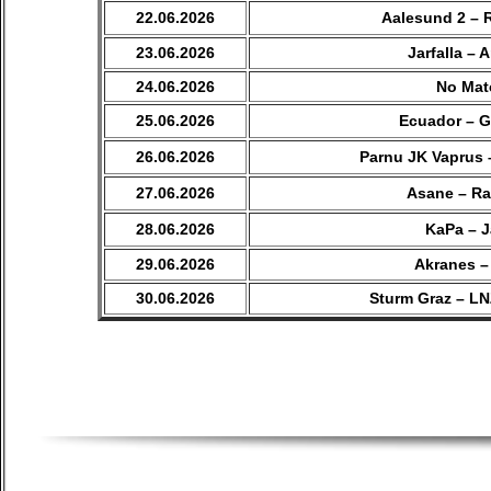
22.06.2026
Aalesund 2 – 
23.06.2026
Jarfalla – 
24.06.2026
No Mat
25.06.2026
Ecuador – 
26.06.2026
Parnu JK Vaprus 
27.06.2026
Asane – R
28.06.2026
KaPa – 
29.06.2026
Akranes –
30.06.2026
Sturm Graz – L