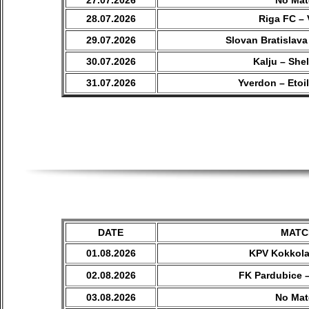
28.07.2026
Riga FC – 
29.07.2026
Slovan Bratislava
30.07.2026
Kalju – She
31.07.2026
Yverdon – Etoi
DATE
MATC
01.08.2026
KPV Kokkola
02.08.2026
FK Pardubice 
03.08.2026
No Mat