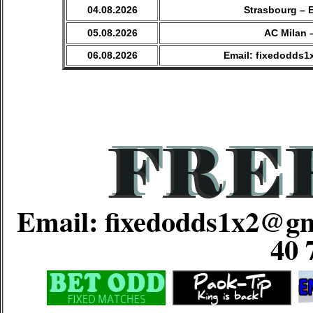
04.08.2026
Strasbourg – 
05.08.2026
AC Milan –
06.08.2026
Email: fixedodds
Email: fixedodds1
40 