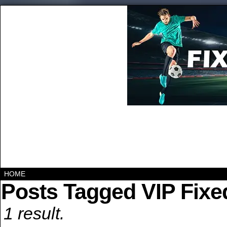
HOME
Posts Tagged VIP Fixe
1 result.