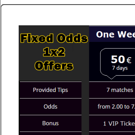
FREE TIP of the day