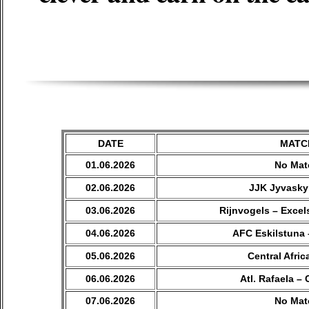
DATE
MATC
01.06.2026
No Mat
02.06.2026
JJK Jyvasky
03.06.2026
Rijnvogels – Excel
04.06.2026
AFC Eskilstuna 
05.06.2026
Central Afric
06.06.2026
Atl. Rafaela – 
07.06.2026
No Mat