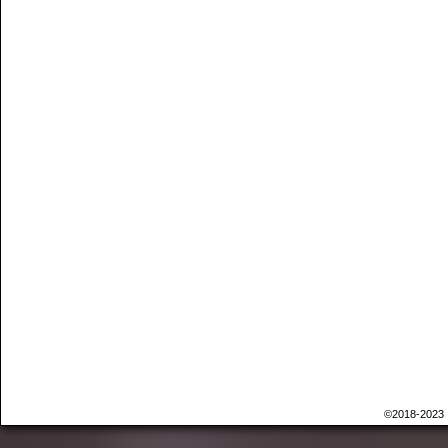
©2018-2023