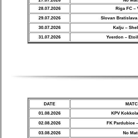
28.07.2026
Riga FC – 
29.07.2026
Slovan Bratislava
30.07.2026
Kalju – She
31.07.2026
Yverdon – Etoi
DATE
MATC
01.08.2026
KPV Kokkola
02.08.2026
FK Pardubice 
03.08.2026
No Mat