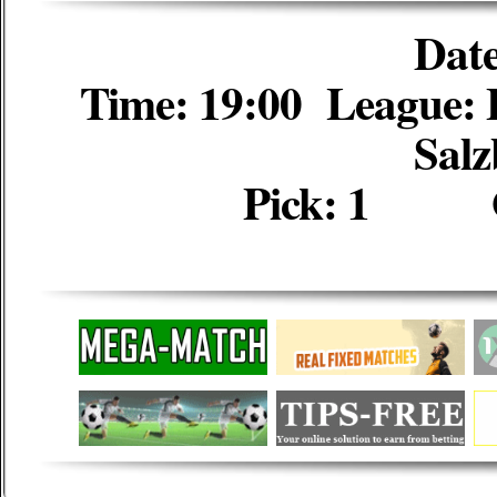
Date
Time: 19:00 League: 
Salz
Pick: 1 