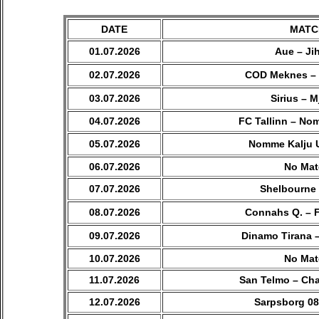
DATE
MATC
01.07.2026
Aue – Ji
02.07.2026
COD Meknes – 
03.07.2026
Sirius – M
04.07.2026
FC Tallinn – No
05.07.2026
Nomme Kalju U
06.07.2026
No Mat
07.07.2026
Shelbourne 
08.07.2026
Connahs Q. – F
09.07.2026
Dinamo Tirana 
10.07.2026
No Mat
11.07.2026
San Telmo – Cha
12.07.2026
Sarpsborg 08