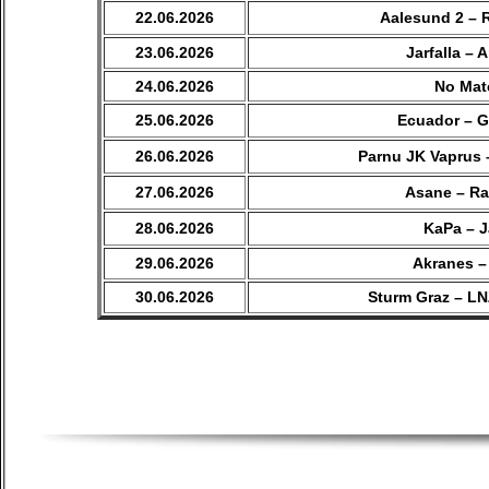
22.06.2026
Aalesund 2 – 
23.06.2026
Jarfalla – 
24.06.2026
No Mat
25.06.2026
Ecuador – 
26.06.2026
Parnu JK Vaprus 
27.06.2026
Asane – R
28.06.2026
KaPa – 
29.06.2026
Akranes –
30.06.2026
Sturm Graz – L