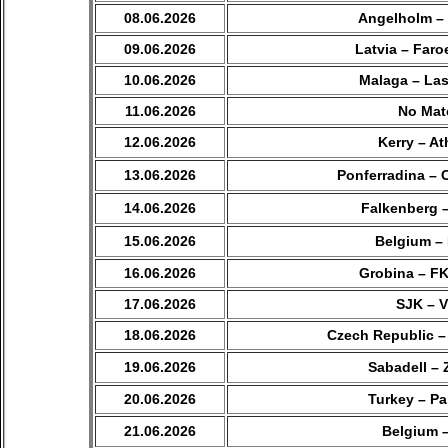
08.06.2026
Angelholm –
09.06.2026
Latvia – Faro
10.06.2026
Malaga – La
11.06.2026
No Mat
12.06.2026
Kerry – At
13.06.2026
Ponferradina – C
14.06.2026
Falkenberg 
15.06.2026
Belgium –
16.06.2026
Grobina – FK
17.06.2026
SJK – 
18.06.2026
Czech Republic –
19.06.2026
Sabadell –
20.06.2026
Turkey – P
21.06.2026
Belgium –