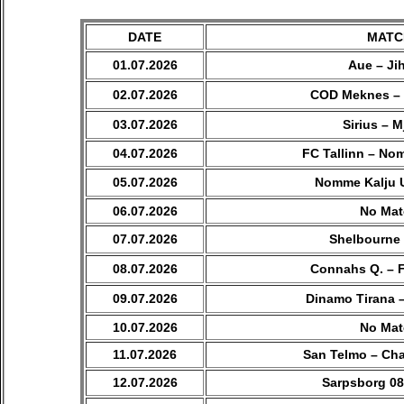
DATE
MATC
01.07.2026
Aue – Ji
02.07.2026
COD Meknes – 
03.07.2026
Sirius – M
04.07.2026
FC Tallinn – No
05.07.2026
Nomme Kalju U
06.07.2026
No Mat
07.07.2026
Shelbourne 
08.07.2026
Connahs Q. – F
09.07.2026
Dinamo Tirana 
10.07.2026
No Mat
11.07.2026
San Telmo – Cha
12.07.2026
Sarpsborg 08