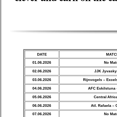
DATE
MATC
01.06.2026
No Mat
02.06.2026
JJK Jyvasky
03.06.2026
Rijnvogels – Excel
04.06.2026
AFC Eskilstuna 
05.06.2026
Central Afric
06.06.2026
Atl. Rafaela – 
07.06.2026
No Mat