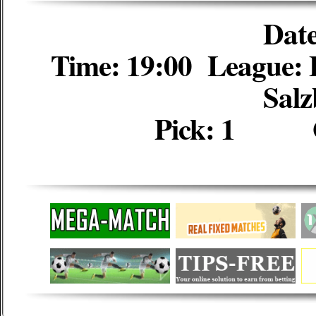
Date
Time: 19:00 League: 
Salz
Pick: 1 