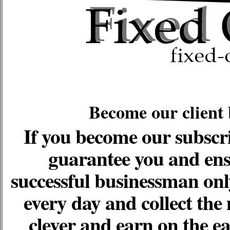
Become our client 
If you become our subscri
guarantee you and ens
successful businessman on
every day and collect the
clever and earn on the e