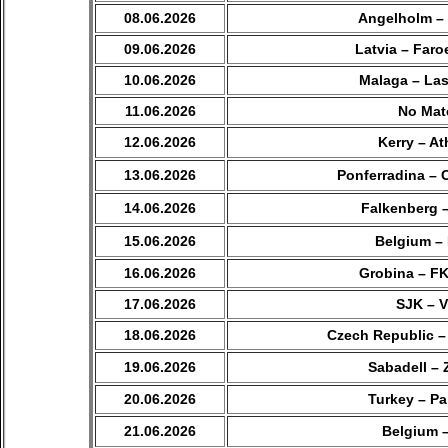
08.06.2026
Angelholm –
09.06.2026
Latvia – Faro
10.06.2026
Malaga – La
11.06.2026
No Mat
12.06.2026
Kerry – At
13.06.2026
Ponferradina – C
14.06.2026
Falkenberg 
15.06.2026
Belgium –
16.06.2026
Grobina – FK
17.06.2026
SJK – 
18.06.2026
Czech Republic –
19.06.2026
Sabadell –
20.06.2026
Turkey – P
21.06.2026
Belgium –