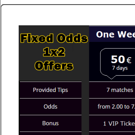
FREE TIP of the day