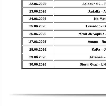
22.06.2026
Aalesund 2 – 
23.06.2026
Jarfalla – 
24.06.2026
No Mat
25.06.2026
Ecuador – 
26.06.2026
Parnu JK Vaprus 
27.06.2026
Asane – R
28.06.2026
KaPa – 
29.06.2026
Akranes –
30.06.2026
Sturm Graz – L