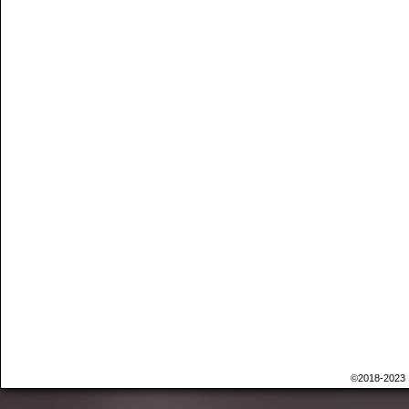
©2018-2023