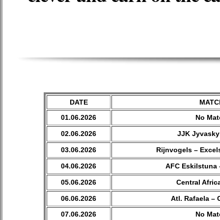
DATE
MATC
01.06.2026
No Mat
02.06.2026
JJK Jyvasky
03.06.2026
Rijnvogels – Excel
04.06.2026
AFC Eskilstuna 
05.06.2026
Central Afric
06.06.2026
Atl. Rafaela – 
07.06.2026
No Mat