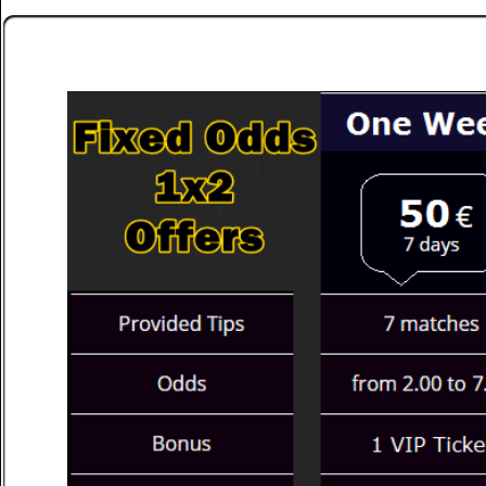
FREE TIP of the day