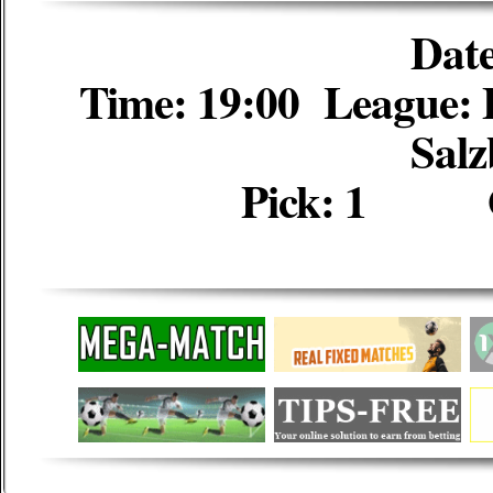
Date
Time: 19:00 League: 
Salz
Pick: 1 