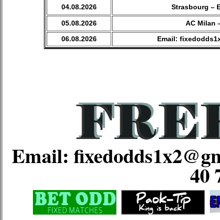
04.08.2026
Strasbourg – 
05.08.2026
AC Milan –
06.08.2026
Email: fixedodds
Email: fixedodds1
40 