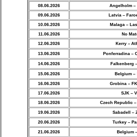
08.06.2026
Angelholm –
09.06.2026
Latvia – Faro
10.06.2026
Malaga – La
11.06.2026
No Mat
12.06.2026
Kerry – At
13.06.2026
Ponferradina – C
14.06.2026
Falkenberg 
15.06.2026
Belgium –
16.06.2026
Grobina – FK
17.06.2026
SJK – 
18.06.2026
Czech Republic –
19.06.2026
Sabadell –
20.06.2026
Turkey – P
21.06.2026
Belgium –