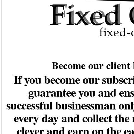
Become our client 
If you become our subscri
guarantee you and ens
successful businessman on
every day and collect the
clever and earn on the e