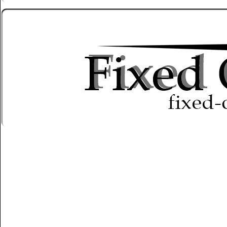
sure win soccer predi