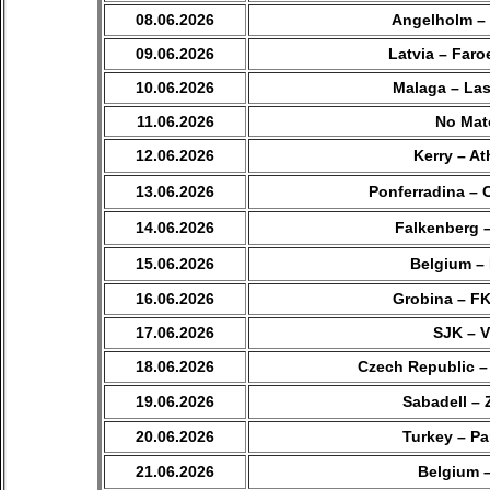
08.06.2026
Angelholm –
09.06.2026
Latvia – Faro
10.06.2026
Malaga – La
11.06.2026
No Mat
12.06.2026
Kerry – At
13.06.2026
Ponferradina – C
14.06.2026
Falkenberg 
15.06.2026
Belgium –
16.06.2026
Grobina – FK
17.06.2026
SJK – 
18.06.2026
Czech Republic –
19.06.2026
Sabadell –
20.06.2026
Turkey – P
21.06.2026
Belgium –