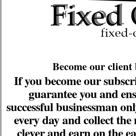
Become our client 
If you become our subscri
guarantee you and ens
successful businessman on
every day and collect the
clever and earn on the e