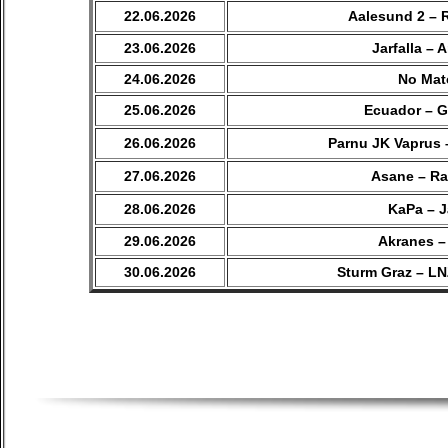
22.06.2026
Aalesund 2 – 
23.06.2026
Jarfalla – 
24.06.2026
No Mat
25.06.2026
Ecuador – 
26.06.2026
Parnu JK Vaprus 
27.06.2026
Asane – R
28.06.2026
KaPa – 
29.06.2026
Akranes –
30.06.2026
Sturm Graz – L