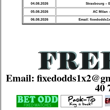
04.08.2026
Strasbourg – 
05.08.2026
AC Milan –
06.08.2026
Email: fixedodds
Email: fixedodds1
40 