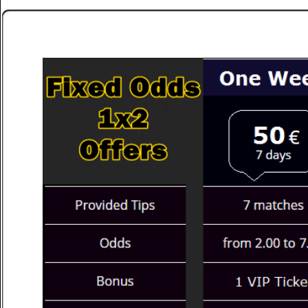
FREE TIP of the day