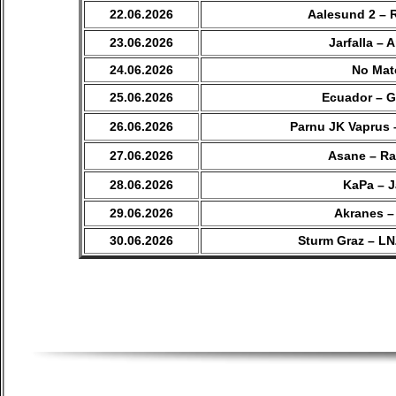
22.06.2026
Aalesund 2 – 
23.06.2026
Jarfalla – 
24.06.2026
No Mat
25.06.2026
Ecuador – 
26.06.2026
Parnu JK Vaprus 
27.06.2026
Asane – R
28.06.2026
KaPa – 
29.06.2026
Akranes –
30.06.2026
Sturm Graz – L