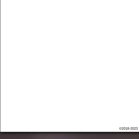
©2018-2023