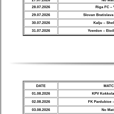
28.07.2026
Riga FC – 
29.07.2026
Slovan Bratislava
30.07.2026
Kalju – She
31.07.2026
Yverdon – Etoi
DATE
MATC
01.08.2026
KPV Kokkola
02.08.2026
FK Pardubice 
03.08.2026
No Mat